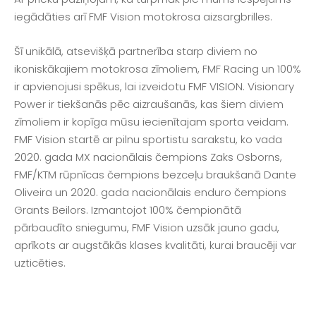
iegādāties arī FMF Vision motokrosa aizsargbrilles.
Šī unikālā, atsevišķā partnerība starp diviem no
ikoniskākajiem motokrosa zīmoliem, FMF Racing un 100%
ir apvienojusi spēkus, lai izveidotu FMF VISION. Visionary
Power ir tiekšanās pēc aizraušanās, kas šiem diviem
zīmoliem ir kopīga mūsu iecienītajam sporta veidam.
FMF Vision startē ar pilnu sportistu sarakstu, ko vada
2020. gada MX nacionālais čempions Zaks Osborns,
FMF/KTM rūpnīcas čempions bezceļu braukšanā Dante
Oliveira un 2020. gada nacionālais enduro čempions
Grants Beilors. Izmantojot 100% čempionātā
pārbaudīto sniegumu, FMF Vision uzsāk jauno gadu,
aprīkots ar augstākās klases kvalitāti, kurai braucēji var
uzticēties.