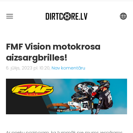
FMF Vision motokrosa
aizsargbrilles!
6. jūlijs, 2023 pl. 10:20,
Nav komentāru
Ar prieku paziņojam, ka turpmāk pie mums iespējams