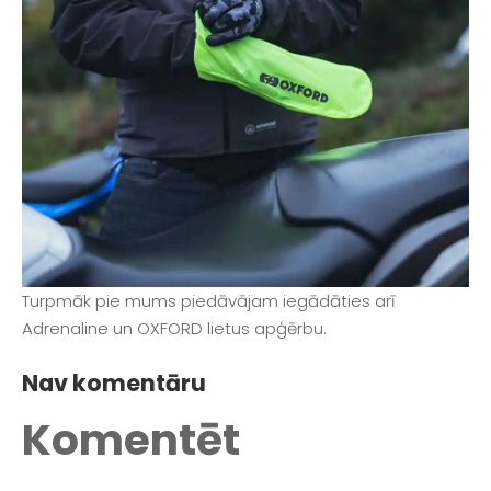
Turpmāk pie mums piedāvājam iegādāties arī
Adrenaline un OXFORD lietus apģērbu.
Nav komentāru
Komentēt