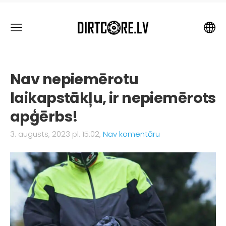
Nav nepiemērotu
laikapstākļu, ir nepiemērots
apģērbs!
3. augusts, 2023 pl. 15:02,
Nav komentāru