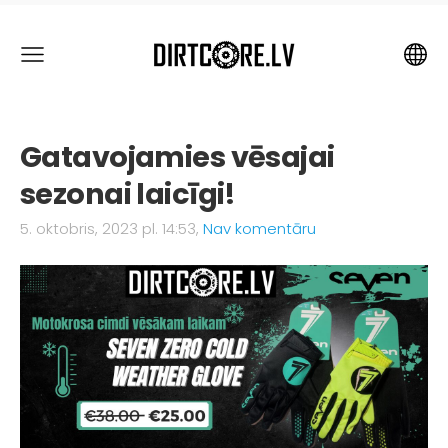
Gatavojamies vēsajai
sezonai laicīgi!
5. oktobris, 2023 pl. 14:53,
Nav komentāru