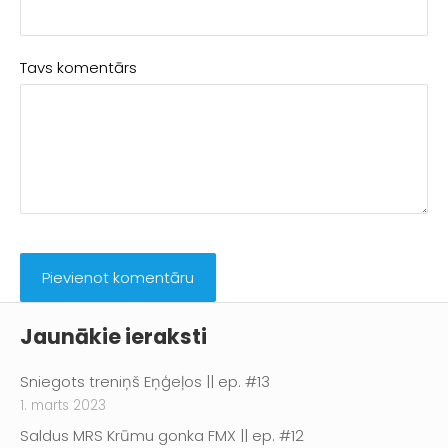
Tavs komentārs
Jaunākie ieraksti
Sniegots treniņš Eņģeļos || ep. #13
1. marts 2023
Saldus MRS Krūmu gonka FMX || ep. #12