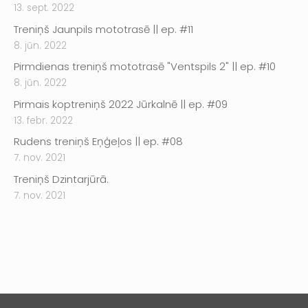
13. sept. 2022
Treniņš Jaunpils mototrasē || ep. #11
8. jūn. 2022
Pirmdienas treniņš mototrasē "Ventspils 2" || ep. #10
8. jūn. 2022
Pirmais koptreniņš 2022 Jūrkalnē || ep. #09
13. febr. 2022
Rudens treniņš Eņģeļos || ep. #08
7. nov. 2021
Treniņš Dzintarjūrā.
7. nov. 2021