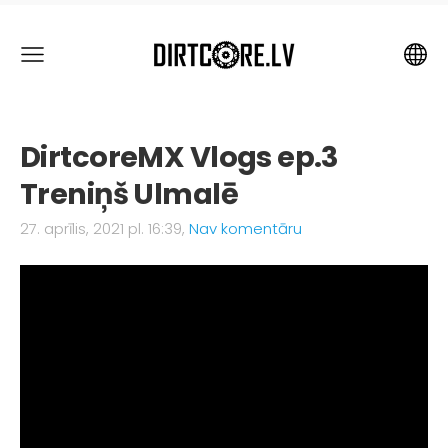
DirtcoreMX Vlogs ep.3
Treniņš Ulmalē
27. aprīlis, 2021 pl. 16:39,
Nav komentāru