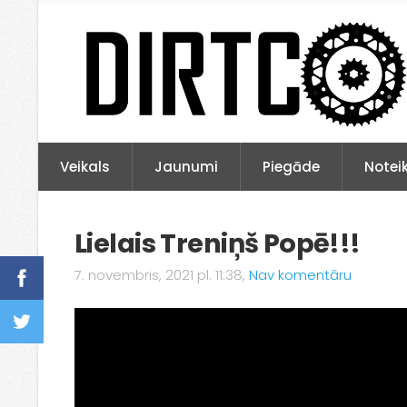
Veikals
Jaunumi
Piegāde
Notei
Lielais Treniņš Popē!!!
7. novembris, 2021 pl. 11:38,
Nav komentāru