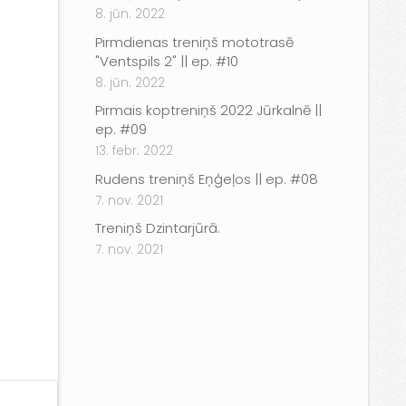
8. jūn. 2022
Pirmdienas treniņš mototrasē
"Ventspils 2" || ep. #10
8. jūn. 2022
Pirmais koptreniņš 2022 Jūrkalnē ||
ep. #09
13. febr. 2022
Rudens treniņš Eņģeļos || ep. #08
7. nov. 2021
Treniņš Dzintarjūrā.
7. nov. 2021