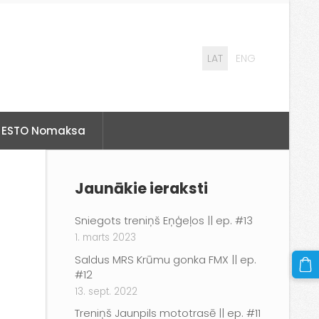
LAT
ENG
ESTO Nomaksa
Jaunākie ieraksti
Sniegots treniņš Eņģeļos || ep. #13
1. marts 2023
Saldus MRS Krūmu gonka FMX || ep.
#12
13. sept. 2022
Treniņš Jaunpils mototrasē || ep. #11