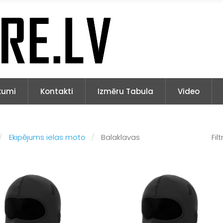
kumi
Kontakti
Izmēru Tabula
Video
Ekipējums ielas moto
Balaklavas
Filt