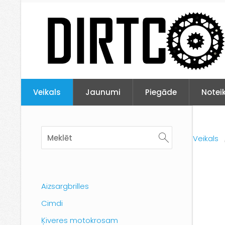
Veikals
Jaunumi
Piegāde
Notei
Veikals
Aizsargbrilles
Cimdi
Ķiveres motokrosam