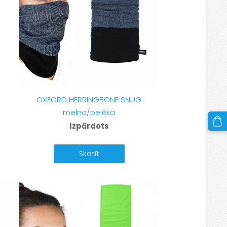
OXFORD HERRINGBONE SNUG
melna/pelēka
Izpārdots
Skatīt