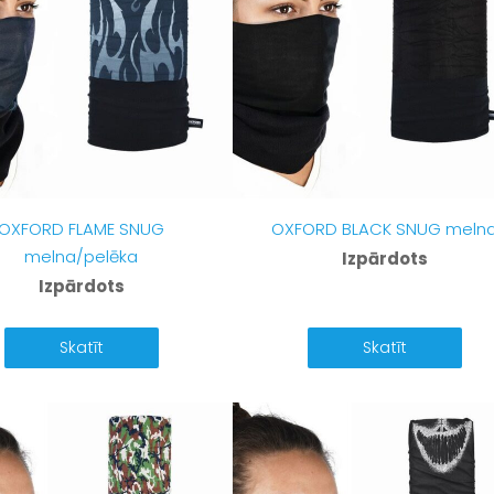
OXFORD FLAME SNUG
OXFORD BLACK SNUG meln
melna/pelēka
Izpārdots
Izpārdots
Skatīt
Skatīt