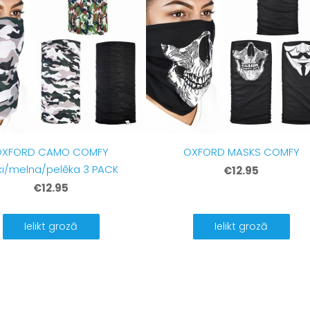
OXFORD CAMO COMFY
OXFORD MASKS COMFY
ki/melna/pelēka 3 PACK
€12.95
€12.95
Ielikt grozā
Ielikt grozā