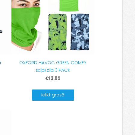
a
OXFORD HAVOC GREEN COMFY
zaļa/zila 3 PACK
€12.95
Ielikt grozā