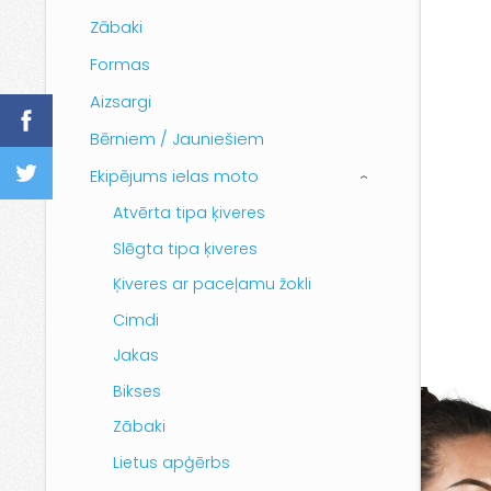
Zābaki
Formas
Aizsargi
Bērniem / Jauniešiem
Ekipējums ielas moto
›
Atvērta tipa ķiveres
Slēgta tipa ķiveres
Ķiveres ar paceļamu žokli
Cimdi
Jakas
Bikses
Zābaki
Lietus apģērbs