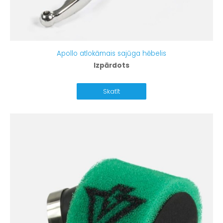
Apollo atlokāmais sajūga hēbelis
Izpārdots
Skatīt