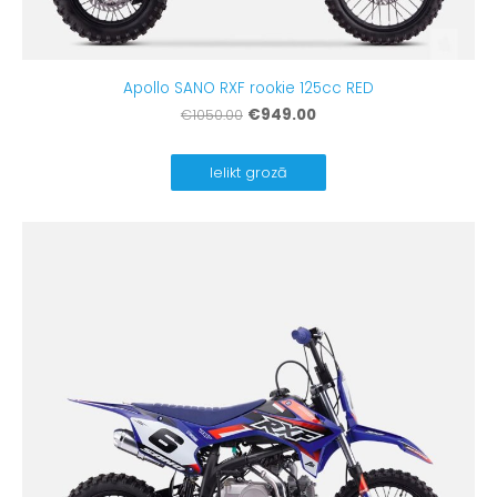
Apollo SANO RXF rookie 125cc RED
€949.00
€1050.00
Ielikt grozā