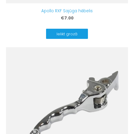
Apollo RXF Sajūga hēbelis
€7.00
Ielikt grozā