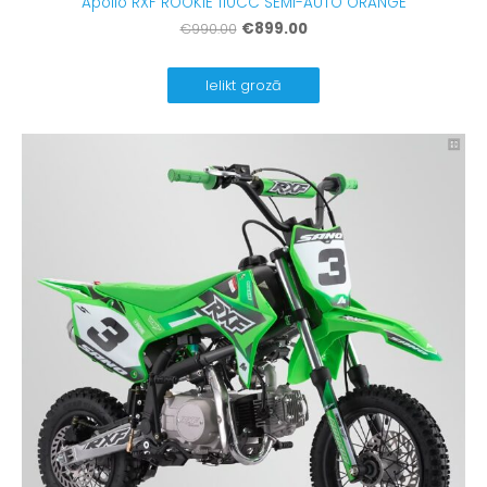
Apollo RXF ROOKIE 110CC SEMI-AUTO ORANGE
€899.00
€990.00
Ielikt grozā