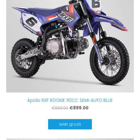
Apollo RXF ROOKIE 110CC SEMI-AUTO BLUE
€899.00
€990.00
Ielikt grozā