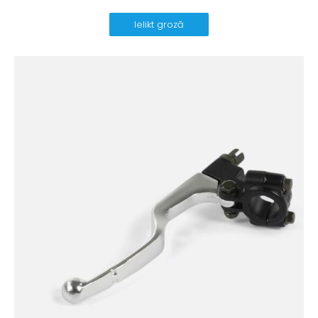
Ielikt grozā