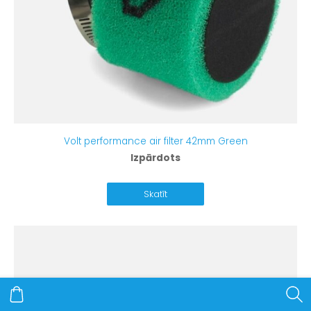
Volt performance air filter 42mm Green
Izpārdots
Skatīt