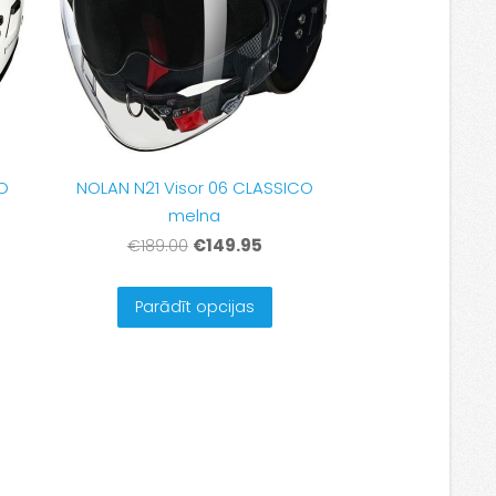
O
NOLAN N21 Visor 06 CLASSICO
melna
€149.95
€189.00
Parādīt opcijas