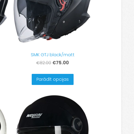
SMK GTJ black/matt
€75.00
€82.00
Parādīt opcijas