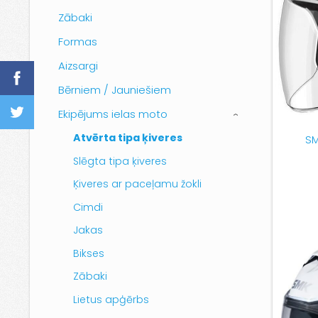
Zābaki
Formas
Aizsargi
Bērniem / Jauniešiem
Ekipējums ielas moto
›
Atvērta tipa ķiveres
SM
Slēgta tipa ķiveres
Ķiveres ar paceļamu žokli
Cimdi
Jakas
Bikses
Zābaki
Lietus apģērbs