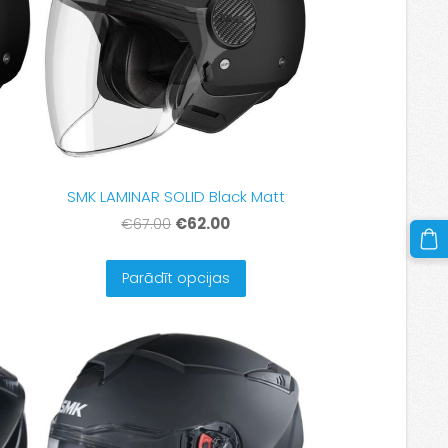
SMK LAMINAR SOLID Black Matt
€62.00
€67.00
Parādīt opcijas