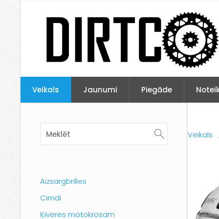
Veikals
Jaunumi
Piegāde
Notei
Veikals
Aizsargbrilles
Cimdi
Ķiveres motokrosam