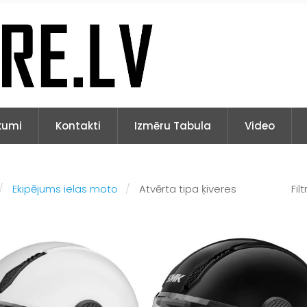
kumi
Kontakti
Izmēru Tabula
Video
Ekipējums ielas moto
Atvērta tipa ķiveres
Filt