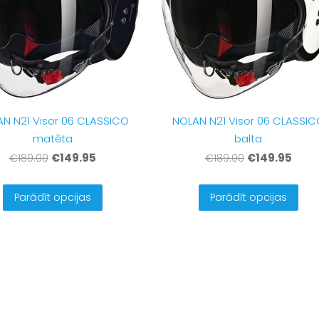
N N21 Visor 06 CLASSICO
NOLAN N21 Visor 06 CLASSIC
matēta
balta
€149.95
€149.95
€189.00
€189.00
Parādīt opcijas
Parādīt opcijas