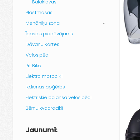
Balaklavas
Plastmasas
Mehāniķu zona
›
Īpašais piedāvājums
Dāvanu Kartes
Velosipēdi
Pit Bike
Elektro motocikli
Ikdienas apģērbs
Elektriskie balansa velosipēdi
Bērnu kvadracikli
Jaunumi: