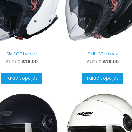
SMK GTJ white
SMK GTJ black
€75.00
€75.00
€82.00
€82.00
Parādīt opcijas
Parādīt opcijas