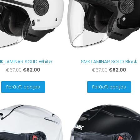
K LAMINAR SOLID White
SMK LAMINAR SOLID Black
€62.00
€62.00
€67.00
€67.00
Parādīt opcijas
Parādīt opcijas