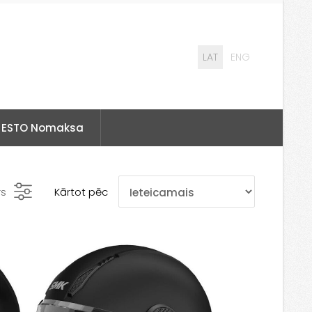
LAT
ENG
ESTO Nomaksa
rs
Kārtot pēc