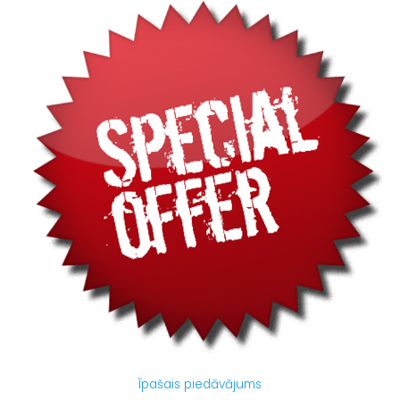
Īpašais piedāvājums