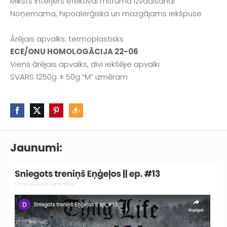
Mīksts interjers efektīvai mitruma izvadīšanai
Noņemama, hipoalerģiska un mazgājams iekšpuse
Ārējais apvalks: termoplastisks
ECE/ONU HOMOLOGĀCIJA 22-06
Viens ārējais apvalks, divi iekšējie apvalki
SVARS 1250g ± 50g “M” izmēram
Jaunumi: