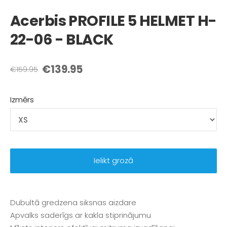
Acerbis PROFILE 5 HELMET H-
22-06 - BLACK
€139.95
€159.95
Izmērs
Ielikt grozā
Dubultā gredzena siksnas aizdare
Apvalks saderīgs ar kakla stiprinājumu