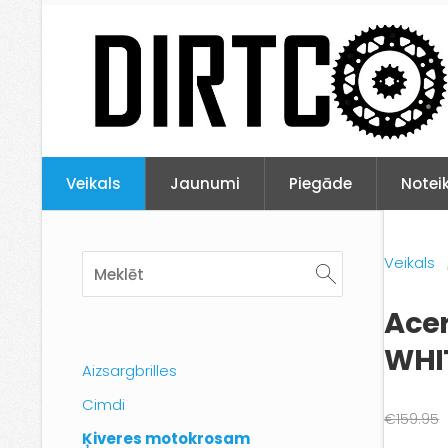
Veikals
Jaunumi
Piegāde
Notei
Veikals
Acer
WHI
Aizsargbrilles
Cimdi
€159.95
Ķiveres motokrosam