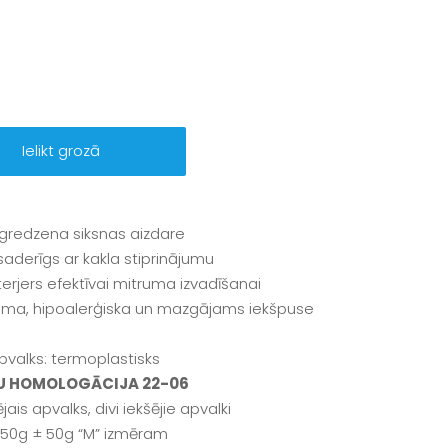
Ielikt grozā
gredzena siksnas aizdare
saderīgs ar kakla stiprinājumu
terjers efektīvai mitruma izvadīšanai
a, hipoalerģiska un mazgājams iekšpuse
apvalks: termoplastisks
U HOMOLOGĀCIJA 22-06
jais apvalks, divi iekšējie apvalki
250g ± 50g “M” izmēram