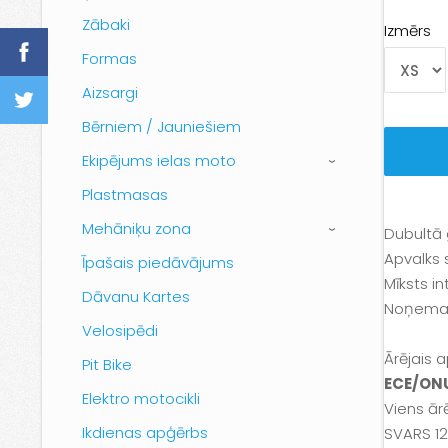
Zābaki
Izmērs
Formas
Aizsargi
Bērniem / Jauniešiem
Ekipējums ielas moto
›
Plastmasas
Mehāniķu zona
Dubultā 
›
Apvalks 
Īpašais piedāvājums
Mīksts in
Dāvanu Kartes
Noņemam
Velosipēdi
Ārējais 
Pit Bike
ECE/ON
Elektro motocikli
Viens ārē
Ikdienas apģērbs
SVARS 1