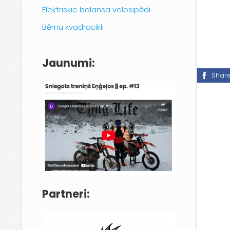
Elektriskie balansa velosipēdi
Bērnu kvadracikli
Jaunumi:
Shar
Partneri: