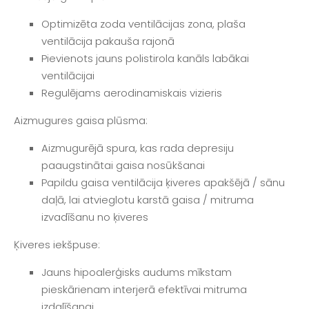
Optimizēta zoda ventilācijas zona, plaša
ventilācija pakauša rajonā
Pievienots jauns polistirola kanāls labākai
ventilācijai
Regulējams aerodinamiskais vizieris
Aizmugures gaisa plūsma:
Aizmugurējā spura, kas rada depresiju
paaugstinātai gaisa nosūkšanai
Papildu gaisa ventilācija ķiveres apakšējā / sānu
daļā, lai atvieglotu karstā gaisa / mitruma
izvadīšanu no ķiveres
Ķiveres iekšpuse:
Jauns hipoalerģisks audums mīkstam
pieskārienam interjerā efektīvai mitruma
izdalīšanai