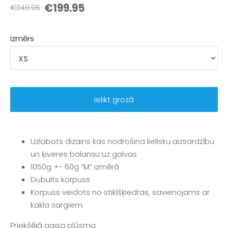
€199.95
€249.95
Izmērs
Ielikt grozā
Uzlabots dizains kas nodrošina lielisku aizsardzību
un ķiveres balansu uz galvas
1050g +- 60g “M” izmērā
Dubults korpuss
Korpuss veidots no stiklšķiedras, savienojams ar
kakla sargiem.
Priekšējā gaisa plūsma