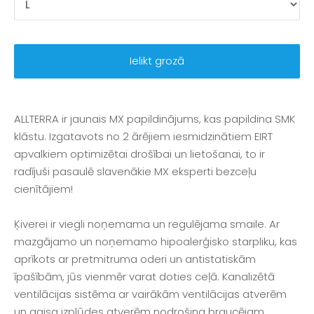
Ielikt grozā
ALLTERRA ir jaunais MX papildinājums, kas papildina SMK
klāstu. Izgatavots no 2 ārējiem iesmidzinātiem EIRT
apvalkiem optimizētai drošībai un lietošanai, to ir
radījuši pasaulē slavenākie MX eksperti bezceļu
cienītājiem!
Ķiverei ir viegli noņemama un regulējama smaile. Ar
mazgājamo un noņemamo hipoalerģisko starpliku, kas
aprīkots ar pretmitruma oderi un antistatiskām
īpašībām, jūs vienmēr varat doties ceļā. Kanalizētā
ventilācijas sistēma ar vairākām ventilācijas atverēm
un gaisa izplūdes atverēm nodrošina braucējam