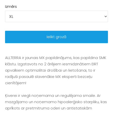
Izmērs
Ielikt grozā
ALLTERRA ir jaunais MX papildinājums, kas papildina SMK
klāstu. Izgatavots no 2 ārējiem iesmidzinātiem EIRT
apvalkiem optimizētai drošībai un lietošanai, to ir
radījuši pasaulē slavenākie MX eksperti bezceļu
cienītājiem!
Ķiverei ir viegli noņemama un regulējama smaile. Ar
mazgājamo un noņemamo hipoalerģisko starpliku, kas
aprīkots ar pretmitruma oderi un antistatiskām