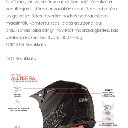
īpašībām, jūs vienmēr varat doties ceļā. Kanalizētā
ventilācijas sistēma ar vairākām ventilācijas atverēm
un gaisa izplūdes atverēm nodrošina braucējam
maksimālu komfortu. Īpaši platā acu zona ļauj
braukšanas laikā stingri novietot mx aizsargbrilles, kas
uzlabos redzamību. Svars 1350+-50g
ECE22.05 Sertifikāts
DOT Sertifikāts