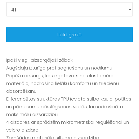
Ielikt grozā
Īpaši viegli aizsargājoši zābaki
Augšdaļa izturīga pret sagriešanu un nodilumu
Papēža aizsargs, kas izgatavots no elastomēra
materiāla, nodrošina lielāku komfortu un triecienu
absorbēšanu
Diferencētas struktūras TPU ievieto stilba kaula, potītes
un pārnesumu pārslēgšanas vietās, lai nodrošinātu
maksimālu aizsardzību
4 aizdares ar sprādzēm mikrometriskai regulēšanai un
velcro aizdare
Zamšādas materiāla siltuma aizsardzība