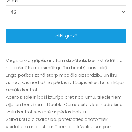
Izmērs
Ielikt grozā
Viegli, aizsargājoši, anatomiski zābaki, kas izstrādāti, lai
nodrošinātu maksimālu jutību braukšanas laikā.
Eņģe potītes zonā starp mediālo aizsardzību un ikru
aproci, kas nodrošina pēdas rotācijas elastību un kājas
aksiālo kontroli.
Acerbis zole ir īpaši izturīga pret nodilumu, triecieniem,
eļļai un benzīnam: "Double Composite", kas nodrošina
izcilu kontroli saskarē ar pēdas balstu.
Stilba kaula aizsardzība, pateicoties anatomiski
veidotiem un pastiprinātiem apakšstilbu sargiem.