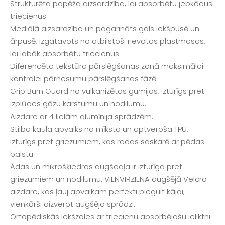
Strukturēta papēža aizsardzība, lai absorbētu jebkādus
triecienus.
Mediālā aizsardzība un pagarināts gals iekšpusē un
ārpusē, izgatavots no atbilstoši rievotas plastmasas,
lai labāk absorbētu triecienus.
Diferencēta tekstūra pārslēgšanas zonā maksimālai
kontrolei pārnesumu pārslēgšanas fāzē.
Grip Burn Guard no vulkanizētas gumijas, izturīgs pret
izplūdes gāzu karstumu un nodilumu.
Aizdare ar 4 lielām alumīnija sprādzēm.
Stilba kaula apvalks no mīksta un aptveroša TPU,
izturīgs pret griezumiem, kas rodas saskarē ar pēdas
balstu.
Ādas un mikrošķiedras augšdaļa ir izturīga pret
griezumiem un nodilumu. VIENVIRZIENA augšējā Velcro
aizdare, kas ļauj apvalkam perfekti piegult kājai,
vienkārši aizverot augšējo sprādzi.
Ortopēdiskās iekšzoles ar triecienu absorbējošu ieliktni