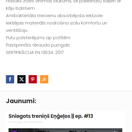
Plašāks zoles virsmas laukums, lai palielinātu saķeri ar
kāju balstiem
Antibakteriāla triecienu absorbējoša iekšzole
Iekšējais materiāls nodrošina izcilu komfortu un
ventilāciju
Putu polsterējums ap potītēm
Pastiprināts tērauda purngals
SERTIFIKĀCIJA EN 13634: 2017
Jaunumi: