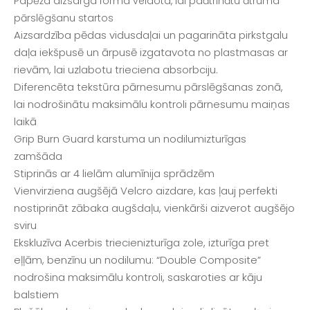
Papēža aizsarga forma veidota, lai paātrinātu ātruma
pārslēgšanu startos
Aizsardzība pēdas vidusdaļai un pagarināta pirkstgalu
daļa iekšpusē un ārpusē izgatavota no plastmasas ar
rievām, lai uzlabotu trieciena absorbciju.
Diferencēta tekstūra pārnesumu pārslēgšanas zonā,
lai nodrošinātu maksimālu kontroli pārnesumu maiņas
laikā
Grip Burn Guard karstuma un nodilumizturīgas
zamšāda
Stiprinās ar 4 lielām alumīnija sprādzēm
Vienvirziena augšējā Velcro aizdare, kas ļauj perfekti
nostiprināt zābaka augšdaļu, vienkārši aizverot augšējo
sviru
Ekskluzīva Acerbis triecienizturīga zole, izturīga pret
eļļām, benzīnu un nodilumu: “Double Composite”
nodrošina maksimālu kontroli, saskaroties ar kāju
balstiem