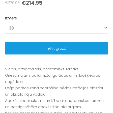
€214.95
€279.95
Izmērs
Ielikt grozā
Viegls, aizsargājošs, anatomisks zābaks
Griezumu un nodilumizturīga ādas un mikrošķiedras
augšdaļa
Eņģe potītes zonā nodrošina pēdas rotācijas elastību
un aksiālo kāju vadību
Apakšstilba kaula aizsardzība ar anatomiskas formas
un pastiprinātām apakšstilba aizsargiem