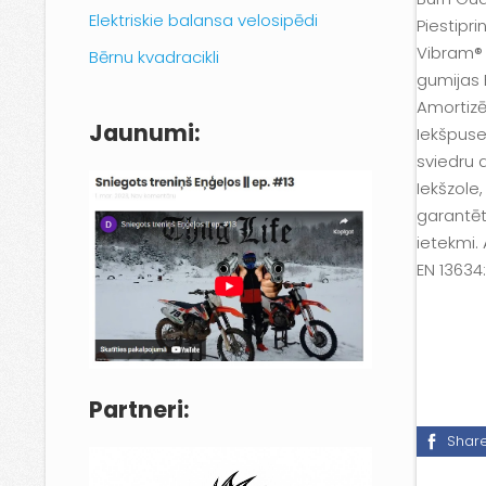
Elektriskie balansa velosipēdi
Piestipr
Vibram® 
Bērnu kvadracikli
gumijas E
Amortizē
Jaunumi:
Iekšpuse
sviedru 
Iekšzole
garantēt
ietekmi.
EN 13634:
Partneri:
Shar