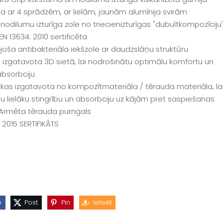
ina ar 4 sprādzēm, ar lielām, jaunām alumīnija svirām
nodilumu izturīga zole no triecienizturīgas "dubultkompozīciju
N 13634: 2010 sertificēta
joša antibakteriāla iekšzole ar daudzslāņu struktūru
 izgatavota 3D sietā, lai nodrošinātu optimālu komfortu un
absorbciju
, kas izgatavota no kompozītmateriāla / tērauda materiāla, la
u lielāku stingrību un absorbciju uz kājām pret saspiešanas
 Armēta tērauda purngals
 2015 SERTIFIKĀTS
e
Post
Pin
Ieteikt