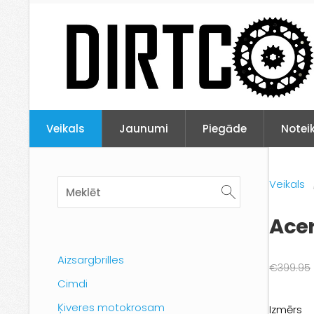
Veikals
Jaunumi
Piegāde
Notei
Veikals
Ace
Aizsargbrilles
€399.95
Cimdi
Ķiveres motokrosam
Izmērs