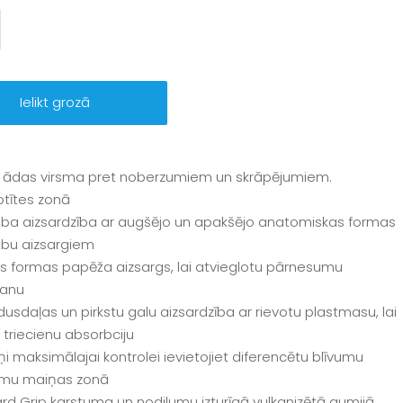
Ielikt grozā
a ādas virsma pret noberzumiem un skrāpējumiem.
tītes zonā
lba aizsardzība ar augšējo un apakšējo anatomiskas formas
lbu aizsargiem
s formas papēža aizsargs, lai atvieglotu pārnesumu
šanu
dusdaļas un pirkstu galu aizsardzība ar rievotu plastmasu, lai
 triecienu absorbciju
tņi maksimālajai kontrolei ievietojiet diferencētu blīvumu
mu maiņas zonā
rd Grip karstuma un nodilumu izturīgā vulkanizētā gumijā