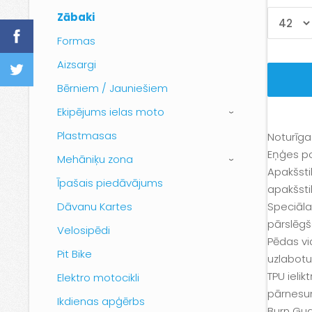
Zābaki
Formas
Aizsargi
Bērniem / Jauniešiem
Ekipējums ielas moto
›
Plastmasas
Noturīg
Eņģes po
Mehāniķu zona
›
Apakšsti
Īpašais piedāvājums
apakšsti
Speciāla
Dāvanu Kartes
pārslēg
Velosipēdi
Pēdas vi
Pit Bike
uzlabotu
TPU ielik
Elektro motocikli
pārnesu
Ikdienas apģērbs
Burn Gua