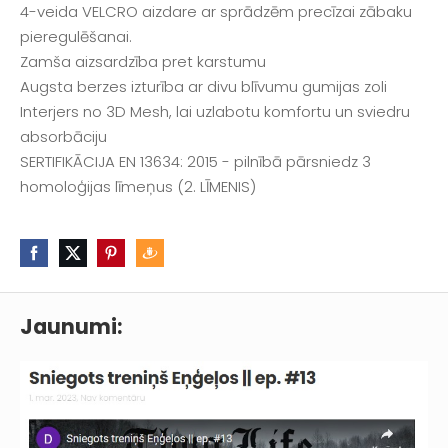
4-veida VELCRO aizdare ar sprādzēm precīzai zābaku
pieregulēšanai.
Zamša aizsardzība pret karstumu
Augsta berzes izturība ar divu blīvumu gumijas zoli
Interjers no 3D Mesh, lai uzlabotu komfortu un sviedru
absorbāciju
SERTIFIKĀCIJA EN 13634: 2015 - pilnībā pārsniedz 3
homoloģijas līmeņus (2. LĪMENIS)
Jaunumi: