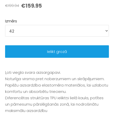
€159.95
€199.94
Izmērs
Ielikt grozā
Ļoti viegla svara aizsargapavi.
Noturīga virsma pret noberzumiem un skrāpējumiem.
Papēžu aizsardzība elastomēra materiālos, lai uzlabotu
komfortu un absorbētu triecienu.
Diferencētas struktūras TPU ieliktņi lielā kaula, potītes
un pārnesumu pārslēgšanās zonā, lai nodrošinātu
maksimālu aizsardzību