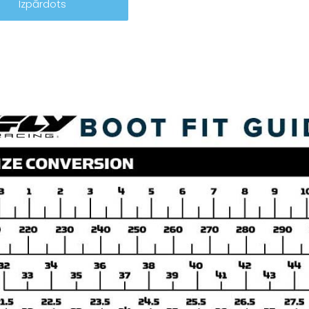
Izpārdots