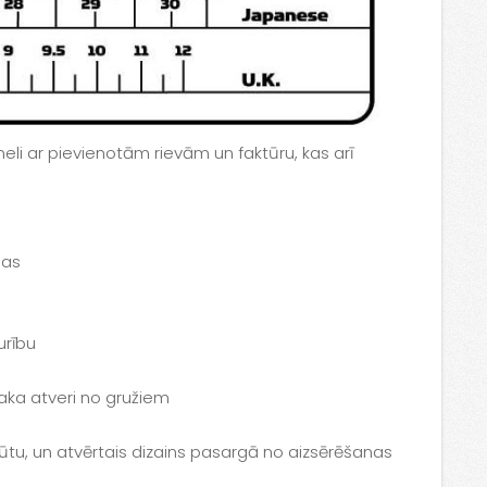
i ar pievienotām rievām un faktūru, kas arī
sas
urību
baka atveri no gružiem
ūtu, un atvērtais dizains pasargā no aizsērēšanas