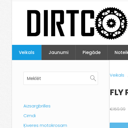
Veikals
Jaunumi
Piegāde
Notei
Veikals
FLY 
Aizsargbrilles
€159.99
Cimdi
Ķiveres motokrosam