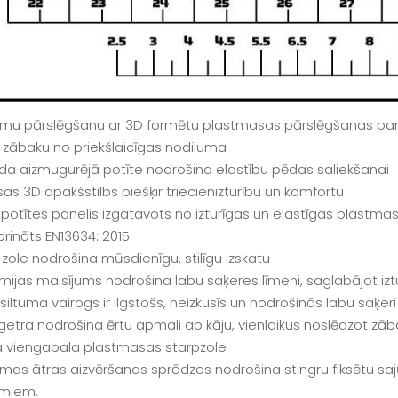
umu pārslēgšanu ar 3D formētu plastmasas pārslēgšanas panel
 zābaku no priekšlaicīgas nodiluma
ida aizmugurējā potīte nodrošina elastību pēdas saliekšanai
as 3D apakšstilbs piešķir triecienizturību un komfortu
s potītes panelis izgatavots no izturīgas un elastīgas plastma
prināts EN13634: 2015
zole nodrošina mūsdienīgu, stilīgu izskatu
mijas maisījums nodrošina labu saķeres līmeni, saglabājot izt
iltuma vairogs ir ilgstošs, neizkusīs un nodrošinās labu saķeri
 getra nodrošina ērtu apmali ap kāju, vienlaikus noslēdzot zā
a viengabala plastmasas starpzole
mas ātras aizvēršanas sprādzes nodrošina stingru fiksētu saj
umiem.