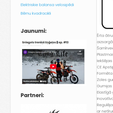
Elektriskie balansa velosipēdi
Bērnu kvadracikli
Jaunumi:
Ērta ātr
aizsargā
Šarnīrve
Plastmas
Iekšējai
CE Apsti
Formēta 
Zoles gu
Gumijas s
Elastīgā
Partneri:
Inovatīv
Regulēja
ar netīr