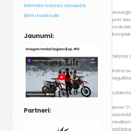
Elektriskie balansa velosipēdi
Aizsargb
Bērnu kvadracikli
pret aiz
nodrošina
komplekt
Jaunumi:
Siksnas d
Katrai a
regulēša
Uzlabots 
Ietver 1
Partneri:
aizsardz
nevēlamu
dažādos