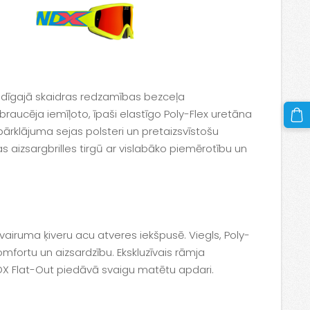
aidīgajā skaidras redzamības bezceļa
u braucēja iemīļoto, īpaši elastīgo Poly-Flex uretāna
ārklājuma sejas polsteri un pretaizsvīstošu
s aizsargbrilles tirgū ar vislabāko piemērotību un
airuma ķiveru acu atveres iekšpusē. Viegls, Poly-
omfortu un aizsardzību. Ekskluzīvais rāmja
OX Flat-Out piedāvā svaigu matētu apdari.