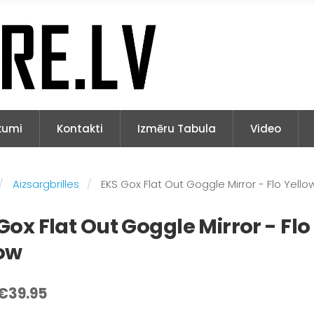
kumi
Kontakti
Izmēru Tabula
Video
Aizsargbrilles
EKS Gox Flat Out Goggle Mirror - Flo Yello
Gox Flat Out Goggle Mirror - Flo
ow
€39.95