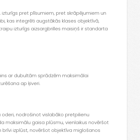
s, izturīgs pret plīsumiem, pret skrāpējumiem un
bi, kas integrēti augstākās klases objektīvā,
raipu izturīgs aizsargbrilles maisiņš ir standarta
dizains ar dubultām sprādzēm maksimālai
urēšana ap ķiveri.
 oderi, nodrošinot vislabāko pretpilienu
rada maksimālu gaisa plūsmu, vienlaikus novēršot
rīvi izplūst, novēršot objektīva miglošanos