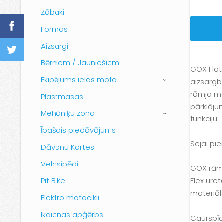
Zābaki
Formas
Aizsargi
Bērniem / Jauniešiem
GOX Flat
Ekipējums ielas moto
aizsargbr
›
rāmja ma
Plastmasas
pārklāju
Mehāniķu zona
›
funkciju.
Īpašais piedāvājums
Sejai pi
Dāvanu Kartes
Velosipēdi
GOX rāmi
Pit Bike
Flex uret
materiāl
Elektro motocikli
Ikdienas apģērbs
Caurspīd