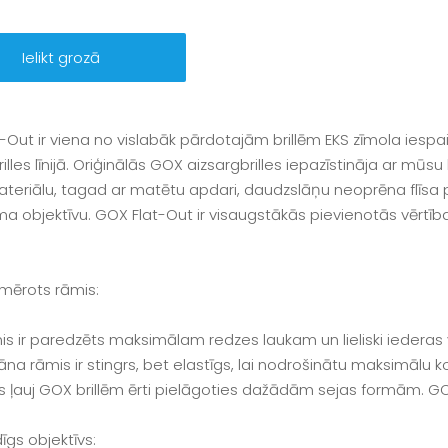
Ielikt grozā
-Out ir viena no vislabāk pārdotajām brillēm EKS zīmola iesp
illes līnijā. Oriģinālās GOX aizsargbrilles iepazīstināja ar mūs
teriālu, tagad ar matētu apdari, daudzslāņu neoprēna flīsa p
ma objektīvu. GOX Flat-Out ir visaugstākās pievienotās vērtība
emērots rāmis:
s ir paredzēts maksimālam redzes laukam un lieliski iederas v
āna rāmis ir stingrs, bet elastīgs, lai nodrošinātu maksimālu k
s ļauj GOX brillēm ērti pielāgoties dažādām sejas formām. G
īgs objektīvs: