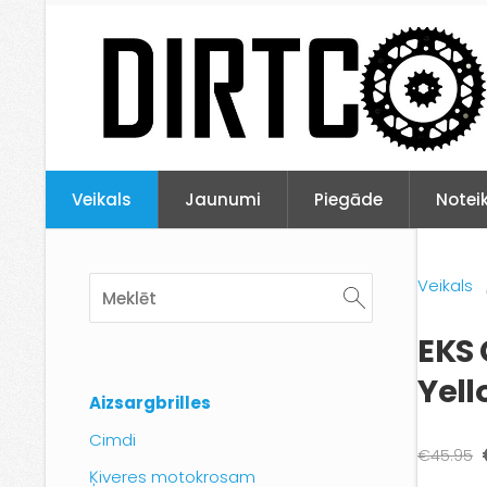
Veikals
Jaunumi
Piegāde
Notei
Veikals
EKS 
Yell
Aizsargbrilles
Cimdi
€45.95
Ķiveres motokrosam