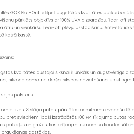
rillēs GOX Flat-Out ietilpst augstākās kvalitātes polikarbonāt
svīšanu pārklāts objektīvs ar 100% UVA aizsardzību. Tear-off sta
 ātru un vienkāršu Tear-off plēvju uzstādīšanu. Anti-statisks t
ā katrā kastē.
izains:
ugstas kvalitātes austajai siksnai ir unikāls un augstvērtīgs 
nai, silikona pamatne drošai siksnas novietošanai un stingra t
sejas polsteris:
7 mm biezas, 3 slāņu putas, pārklātas ar mitrumu izvadošu flīsa
ību pret sviedriem. Īpaši izstrādātās 100 PPI tīklojuma putas 
s putekļus un gružus, kas arī ļauj mitrumam un kondensātam b
 braukšanas apstākļos.