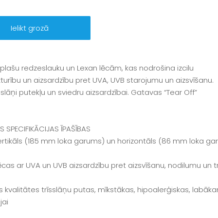
Ielikt grozā
ar plašu redzeslauku un Lexan lēcām, kas nodrošina izcilu
izturību un aizsardzību pret UVA, UVB starojumu un aizsvīšanu.
 slāņi putekļu un sviedru aizsardzībai. Gatavas “Tear Off”
S SPECIFIKĀCIJAS
ĪPAŠĪBAS
vertikāls (185 mm loka garums) un horizontāls (86 mm loka g
lēcas ar UVA un UVB aizsardzību pret aizsvīšanu, nodilumu un 
s kvalitātes trīsslāņu putas, mīkstākas, hipoalerģiskas, lab
jai