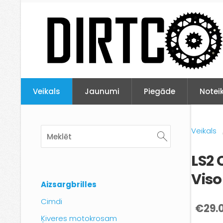
Veikals
Jaunumi
Piegāde
Notei
Veikals
LS2
Viso
Aizsargbrilles
Cimdi
€29.
Ķiveres motokrosam