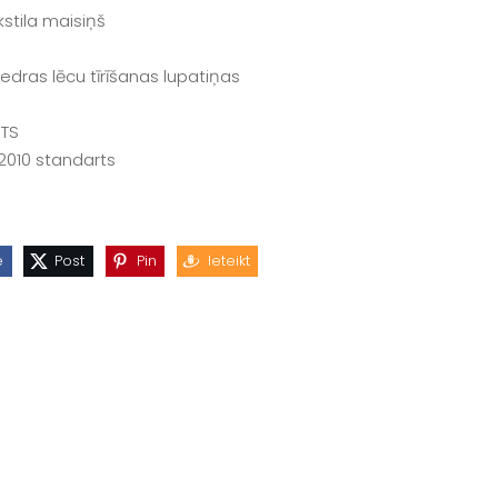
ekstila maisiņš
iedras lēcu tīrīšanas lupatiņas
ĒTS
:2010 standarts
e
Post
Pin
Ieteikt