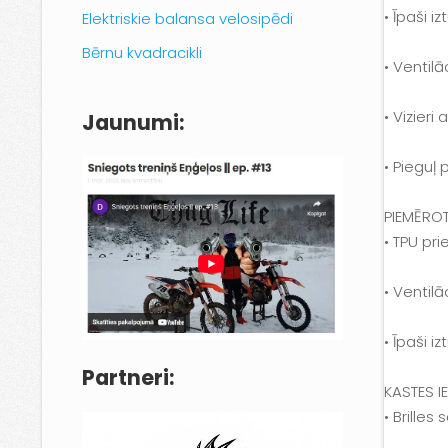
• Īpaši 
Elektriskie balansa velosipēdi
Bērnu kvadracikli
• Ventilā
• Vizieri
Jaunumi:
• Pieguļ 
PIEMĒRO
• TPU pr
• Ventil
• Īpaši 
Partneri:
KASTES I
• Brilles 