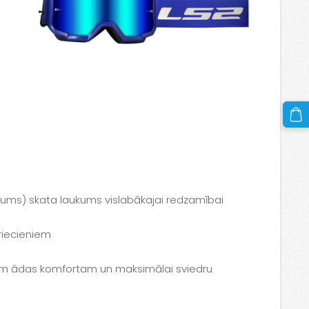
arums) skata laukums vislabākajai redzamībai
triecieniem
ākam ādas komfortam un maksimālai sviedru