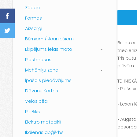
Zābaki
Formas
Aizsargi
Bērniem / Jauniešiem
Brilles 
Ekipējums ielas moto
triecien
›
Trīs putu
Plastmasas
plēvēm.
Mehāniķu zona
›
Īpašais piedāvājums
TEHNISKĀ
• Plašs 
Dāvanu Kartes
Velosipēdi
• Lexan 
Pit Bike
• Augsta
Elektro motocikli
absorbci
Ikdienas apģērbs