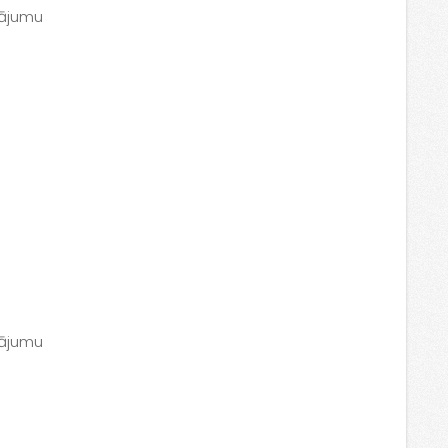
inājumu
inājumu