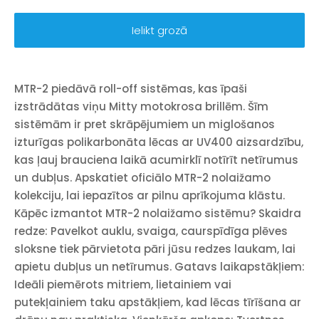
Ielikt grozā
MTR-2 piedāvā roll-off sistēmas, kas īpaši
izstrādātas viņu Mitty motokrosa brillēm. Šīm
sistēmām ir pret skrāpējumiem un miglošanos
izturīgas polikarbonāta lēcas ar UV400 aizsardzību,
kas ļauj brauciena laikā acumirklī notīrīt netīrumus
un dubļus. Apskatiet oficiālo MTR-2 nolaižamo
kolekciju, lai iepazītos ar pilnu aprīkojuma klāstu.
Kāpēc izmantot MTR-2 nolaižamo sistēmu? Skaidra
redze: Pavelkot auklu, svaiga, caurspīdīga plēves
sloksne tiek pārvietota pāri jūsu redzes laukam, lai
apietu dubļus un netīrumus. Gatavs laikapstākļiem:
Ideāli piemērots mitriem, lietainiem vai
putekļainiem taku apstākļiem, kad lēcas tīrīšana ar