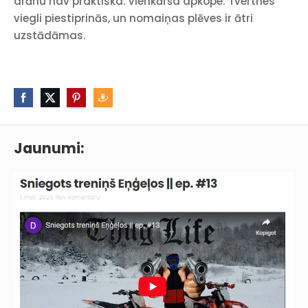
drānu nav praktiska. Vienkārša apkope: Tvertnes
viegli piestiprinās, un nomaiņas plēves ir ātri
uzstādāmas.
Jaunumi: