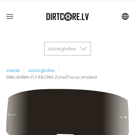
Aizsargbrilles
Veikals
Aizsargbrilles
Stikls brillēm FLY RACING Zone/Focus smoked