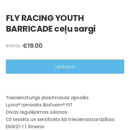
FLY RACING YOUTH
BARRICADE ceļu sargi
€19.00
€25.00
Izpārdots
Triecienizturīgs plastmasas apvalks
Lycra® laminēts BioFoam® FIT
Divas regulējamas siksnas
CE testēts un sertificēts kā triecienaizsardzības:
EN1621-1 1. līmenis