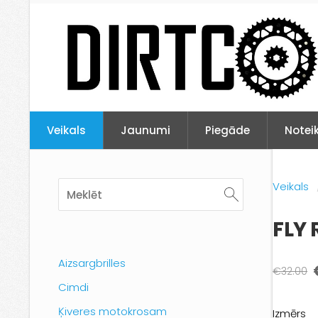
Veikals
Jaunumi
Piegāde
Notei
Veikals
FLY 
Aizsargbrilles
€32.00
Cimdi
Ķiveres motokrosam
Izmērs