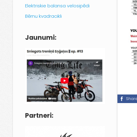
Elektriskie balansa velosipēdi
Bērnu kvadracikli
Jaunumi:
Shar
Partneri: