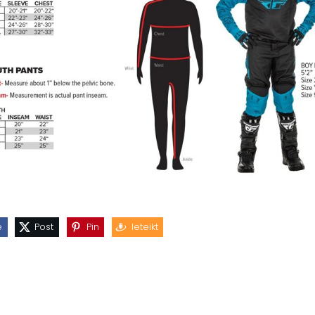
e
Post
Pin
Ieteikt