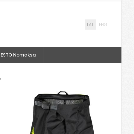
LAT
ENG
ESTO Nomaksa
o