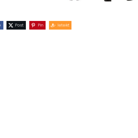
e
Post
Pin
Ieteikt