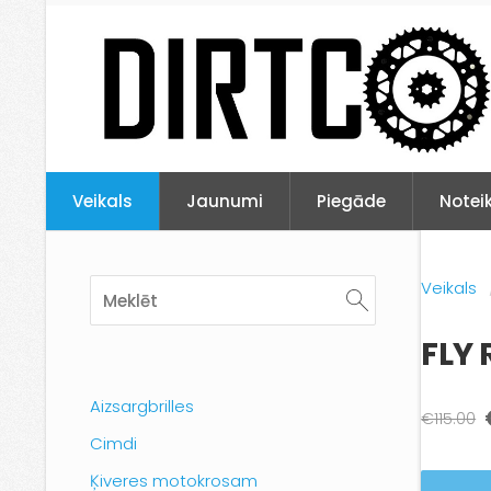
Veikals
Jaunumi
Piegāde
Notei
Veikals
FLY 
Aizsargbrilles
€115.00
Cimdi
Ķiveres motokrosam