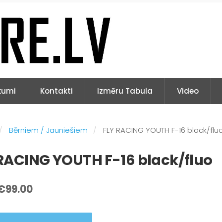
kumi
Kontakti
Izmēru Tabula
Video
Bērniem / Jauniešiem
FLY RACING YOUTH F-16 black/flu
RACING YOUTH F-16 black/fluo
€99.00