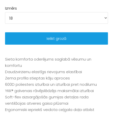
Izmērs
Ielikt grozā
Sieta komforta oderējums saglabā vēsumu un
komfortu
Daudzvirzienu elastīgs rievojums elastībai
Zema profila stieptas kāju aproces
600D poliesters izturībai un izturībai pret nodilumu
YKK® galvenais rāvējslēdzējs maksimālai izturībai
Soft-flex aizsargājošās gumijas detaļas rada
ventilācijas atveres gaisa plūsmai
Ergonomiski iepriekš veidota ceļgala daļa atbilst