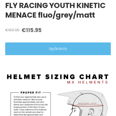
FLY RACING YOUTH KINETIC
MENACE fluo/grey/matt
€115.95
€169.95
Izpārdots