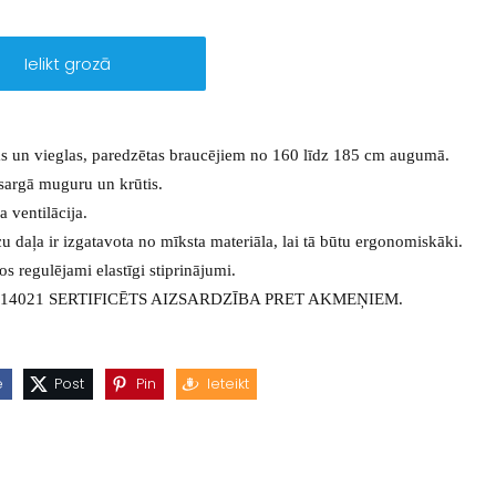
Ielikt grozā
as un vieglas, paredzētas braucējiem no 160 līdz 185 cm augumā.
sargā muguru un krūtis.
a ventilācija.
cu daļa ir izgatavota no mīksta materiāla, lai tā būtu ergonomiskāki.
os regulējami elastīgi stiprinājumi.
 14021 SERTIFICĒTS AIZSARDZĪBA PRET AKMEŅIEM.
e
Post
Pin
Ieteikt