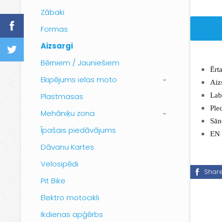
Zābaki
Formas
Aizsargi
Bērniem / Jauniešiem
Ērt
Ekipējums ielas moto
Aiz
›
Plastmasas
Lab
Ple
Mehāniķu zona
›
Sān
Īpašais piedāvājums
EN
Dāvanu Kartes
Velosipēdi
Shar
Pit Bike
Elektro motocikli
Ikdienas apģērbs