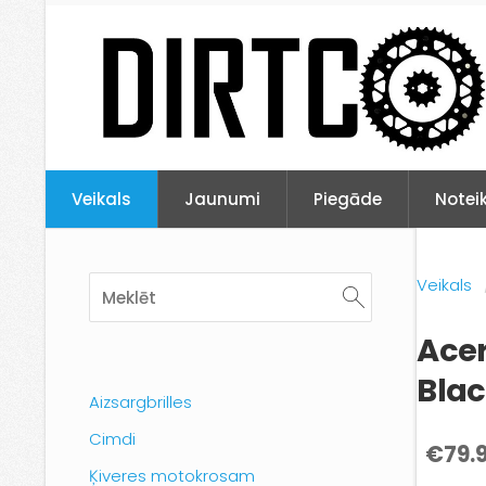
Veikals
Jaunumi
Piegāde
Notei
Veikals
Acer
Bla
Aizsargbrilles
Cimdi
€79.
Ķiveres motokrosam