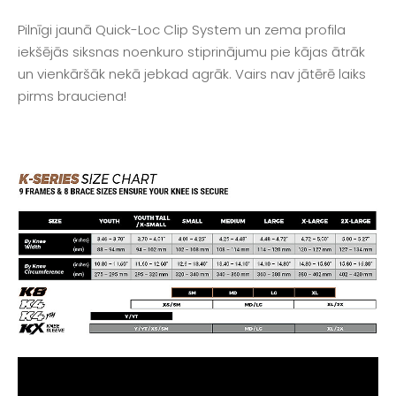
Pilnīgi jaunā Quick-Loc Clip System un zema profila
iekšējās siksnas noenkuro stiprinājumu pie kājas ātrāk
un vienkāršāk nekā jebkad agrāk. Vairs nav jātērē laiks
pirms brauciena!