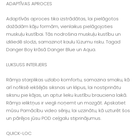
ADAPTĪVAS APROCES
Adaptīvās aproces tika izstrādātas, lai pielāgotos
dažādām kāju formām, vienlaikus pielāgojoties
muskuļu kustībai. Tās nodrošina muskuļu kustību un
izkliedē slodzi, samazinot kaulu lūzumu risku. Tagad
Danger Boy krāsā Danger Blue un Aqua.
LUKSUSS INTERJERS
Rāmja starplikas uzlabo komfortu, samazina smaku, kā
arī nofiksē iekšējās siksnas un klipus, lai nostiprinātu
siksnu pie kājas, un aptur lieku kustību brauciena laikā.
Rāmja ieliktņus ir viegli noņemt un mazgāt. Apskatiet
mūsu Pamācību video sēriju, lai uzzinātu, kā uzturēt šos
un pārējos jūsu POD ceļgalu stiprinājumus.
QUICK-LOC