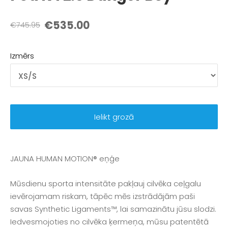
€535.00
€745.95
Izmērs
Ielikt grozā
JAUNA HUMAN MOTION® eņģe
Mūsdienu sporta intensitāte pakļauj cilvēka ceļgalu
ievērojamam riskam, tāpēc mēs izstrādājām paši
savas Synthetic Ligaments™, lai samazinātu jūsu slodzi.
Iedvesmojoties no cilvēka ķermeņa, mūsu patentētā