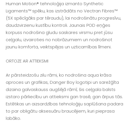
Human Motion® tehnoloģija izmanto Synthetic
Ligaments™ spēku, kas izstrādāts no Vectran Fibres™
(5X spēcīgāks par tēraudu), lai nodrošinātu progresīvu,
daudzvirzienu kustību kontroli. Jaunais POD eņģes
korpuss nodrošina gludu saskares virsmu pret jūsu
ceļgalu, izvairoties no nobrāzumiem un nodrošinot
jaunu komforta, veiktspējas un uzticamības līmeni.
ORTOZE AR ATTIEKSMI
Ar pārsteidzošu zilu rāmi, ko nodrošina aqua krāsa
aproces un grafikas, Danger Boy logotipi un sarežģīta
dizaina galvaskauss augšējā rāmī, šis ceļgala balsts
izstaro pārliecību un attieksmi gan trasē, gan ārpus tās.
Estētikas un aizsardzības tehnoloģiju saplūšana padara
to par obligātu aksesuāru braucējiem, kuri pieprasa
labāko.