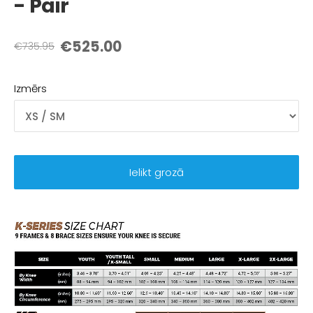
- Pair
€525.00
€735.95
Izmērs
Ielikt grozā