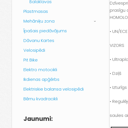
Balaklavas
Dzīvespr
prasīgu 
Plastmasas
HOMOLO
Mehāniķu zona
›
Īpašais piedāvājums
• UN/ECE
Dāvanu Kartes
VIZORS
Velosipēdi
• Ultrapl
Pit Bike
Elektro motocikli
• Dziļš
Ikdienas apģērbs
• Izturī
Elektriskie balansa velosipēdi
Bērnu kvadracikli
• Regulē
saules a
Jaunumi: