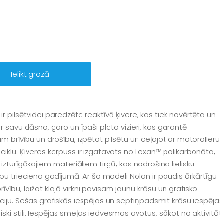
Ielikt grozā
 ir pilsētvidei paredzēta reaktīvā ķivere, kas tiek novērtēta un
r savu dāsno, garo un īpaši plato vizieri, kas garantē
am brīvību un drošību, izpētot pilsētu un ceļojot ar motorolleru
ciklu. Ķiveres korpuss ir izgatavots no Lexan™ polikarbonāta,
izturīgākajiem materiāliem tirgū, kas nodrošina lielisku
ību trieciena gadījumā. Ar šo modeli Nolan ir paudis ārkārtīgu
īvību, laižot klajā virkni pavisam jaunu krāsu un grafisko
iju. Sešas grafiskās iespējas un septiņpadsmit krāsu iespējas,
ski stili. Iespējas smeļas iedvesmas avotus, sākot no aktivitāt