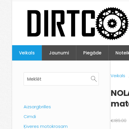
Veikals
Jaunumi
Piegāde
Notei
Veikals
NOLA
mat
Aizsargbrilles
Cimdi
€189.00
Ķiveres motokrosam