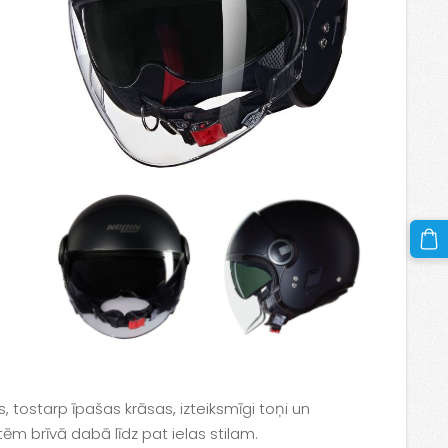
 tostarp īpašas krāsas, izteiksmīgi toņi un
ēm brīvā dabā līdz pat ielas stilam.