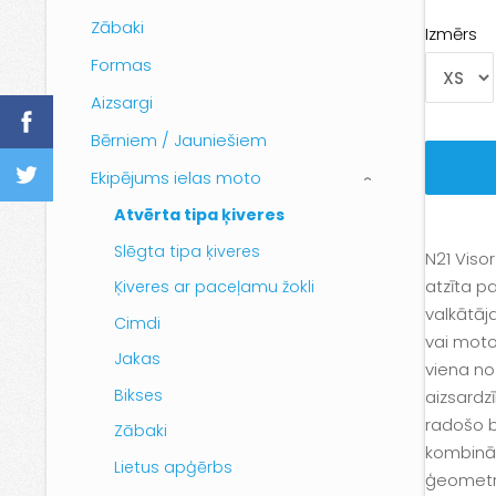
Zābaki
Izmērs
Formas
Aizsargi
Bērniem / Jauniešiem
Ekipējums ielas moto
›
Atvērta tipa ķiveres
Slēgta tipa ķiveres
N21 Visor
atzīta pa
Ķiveres ar paceļamu žokli
valkātāj
Cimdi
vai moto
Jakas
viena no 
Bikses
aizsardz
radošo br
Zābaki
kombināc
Lietus apģērbs
ģeometri