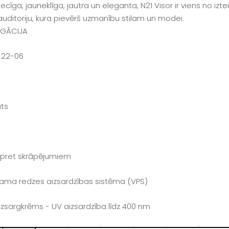
iecīga, jauneklīga, jautra un eleganta, N21 Visor ir viens no 
auditoriju, kura pievērš uzmanību stilam un modei.
GĀCIJA
 22-06
ats
gs pret skrāpējumiem
jama redzes aizsardzības sistēma (VPS)
izsargkrēms - UV aizsardzība līdz 400 nm