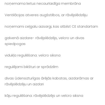
noņemama lietus necaurlaidīga membrāna
Ventilācijas atveres augšstilbos, ar rāvējslēdzēju
noņemami ceļgalu aizsargi, kas atbilst CE standartam
galvenā aizdare- rāvējslēdzējs, velcro un divas
spiedpogas
vidukļa regulēšana: velcro siksna
regulējami bikšturi ar sprādzēm
divas ūdensizturīgas ārējās kabatas, aizdarāmas ar
rāvējslēdzēju un aizdari
kāju regulēšana: rāvējslēdzējs un velcro siksna