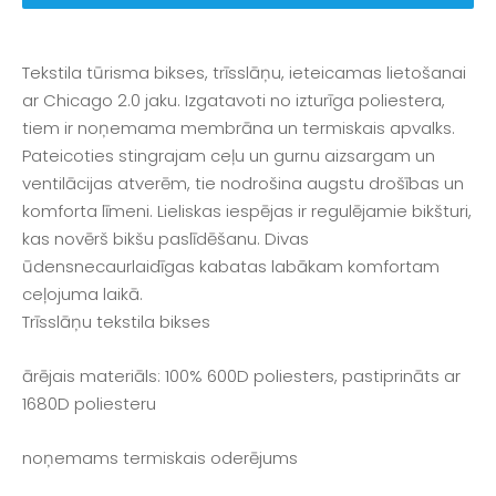
Tekstila tūrisma bikses, trīsslāņu, ieteicamas lietošanai
ar Chicago 2.0 jaku. Izgatavoti no izturīga poliestera,
tiem ir noņemama membrāna un termiskais apvalks.
Pateicoties stingrajam ceļu un gurnu aizsargam un
ventilācijas atverēm, tie nodrošina augstu drošības un
komforta līmeni. Lieliskas iespējas ir regulējamie bikšturi,
kas novērš bikšu paslīdēšanu. Divas
ūdensnecaurlaidīgas kabatas labākam komfortam
ceļojuma laikā.
Trīsslāņu tekstila bikses
ārējais materiāls: 100% 600D poliesters, pastiprināts ar
1680D poliesteru
noņemams termiskais oderējums