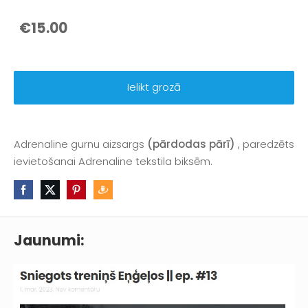
€15.00
Ielikt grozā
Adrenaline gurnu aizsargs
(pārdodas pārī)
, paredzēts
ievietošanai Adrenaline tekstila biksēm.
Jaunumi: