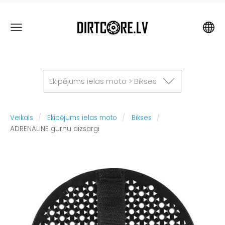
Ekipējums ielas moto > Bikses
Veikals
Ekipējums ielas moto
Bikses
ADRENALINE gurnu aizsargi