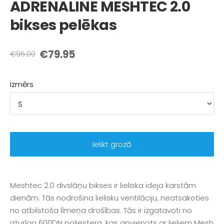
ADRENALINE MESHTEC 2.0
bikses pelēkas
€79.95
€95.00
Izmērs
Ielikt grozā
Meshtec 2.0 divslāņu bikses ir lieliska ideja karstām
dienām. Tās nodrošina lielisku ventilāciju, neatsakoties
no atbilstoša līmeņa drošības. Tās ir izgatavoti no
izturīga 600DN poliestera, kas apvienots ar lieliem Mesh