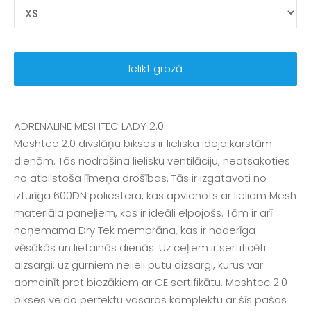
Ielikt grozā
ADRENALINE MESHTEC LADY 2.0
Meshtec 2.0 divslāņu bikses ir lieliska ideja karstām
dienām. Tās nodrošina lielisku ventilāciju, neatsakoties
no atbilstoša līmeņa drošības. Tās ir izgatavoti no
izturīga 600DN poliestera, kas apvienots ar lieliem Mesh
materiāla paneļiem, kas ir ideāli elpojošs. Tām ir arī
noņemama Dry Tek membrāna, kas ir noderīga
vēsākās un lietainās dienās. Uz ceļiem ir sertificēti
aizsargi, uz gurniem nelieli putu aizsargi, kurus var
apmainīt pret biezākiem ar CE sertifikātu. Meshtec 2.0
bikses veido perfektu vasaras komplektu ar šīs pašas