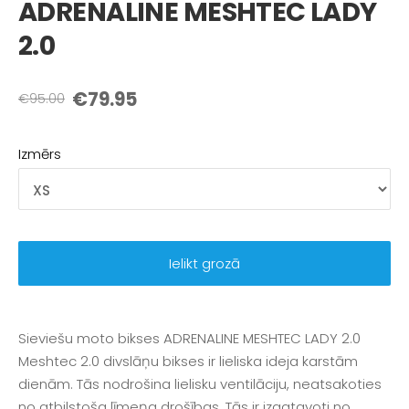
ADRENALINE MESHTEC LADY
2.0
€79.95
€95.00
Izmērs
Ielikt grozā
Sieviešu moto bikses
ADRENALINE MESHTEC LADY 2.0
Meshtec 2.0 divslāņu bikses ir lieliska ideja karstām
dienām. Tās nodrošina lielisku ventilāciju, neatsakoties
no atbilstoša līmeņa drošības. Tās ir izgatavoti no