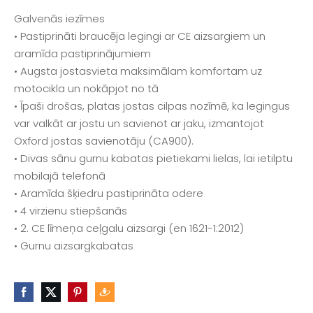
Galvenās iezīmes
• Pastiprināti braucēja legingi ar CE aizsargiem un
aramīda pastiprinājumiem
• Augsta jostasvieta maksimālam komfortam uz
motocikla un nokāpjot no tā
• Īpaši drošas, platas jostas cilpas nozīmē, ka legingus
var valkāt ar jostu un savienot ar jaku, izmantojot
Oxford jostas savienotāju (CA900).
• Divas sānu gurnu kabatas pietiekami lielas, lai ietilptu
mobilajā telefonā
• Aramīda šķiedru pastiprināta odere
• 4 virzienu stiepšanās
• 2. CE līmeņa ceļgalu aizsargi (en 1621-1:2012)
• Gurnu aizsargkabatas