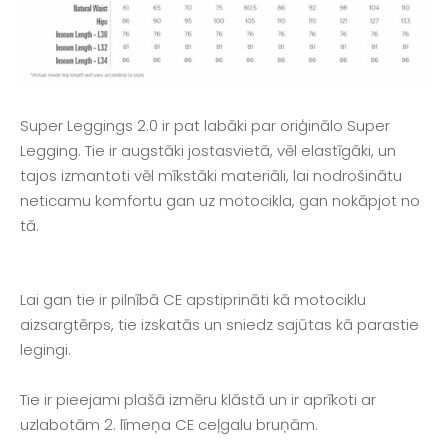
Super Leggings 2.0 ir pat labāki par oriģinālo Super
Legging. Tie ir augstāki jostasvietā, vēl elastīgāki, un
tajos izmantoti vēl mīkstāki materiāli, lai nodrošinātu
neticamu komfortu gan uz motocikla, gan nokāpjot no
tā.
Lai gan tie ir pilnībā CE apstiprināti kā motociklu
aizsargtērps, tie izskatās un sniedz sajūtas kā parastie
legingi.
Tie ir pieejami plašā izmēru klāstā un ir aprīkoti ar
uzlabotām 2. līmeņa CE ceļgalu bruņām.