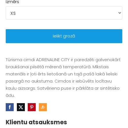
Izmērs
Ielikt grozā
Tūrisma cimdi ADRENALINE CITY ir paredzēti galvenokārt
braukšanai pilsētā mērenā temperatūrā. Mīkstais
materiāls ir ļoti ērts lietošanā un tajā pašā laikā lieliski
pasargā no aukstuma. Cimdos ir iebūvēts locītavu
kaulu aizsargs. Satvēriena puse ir pārklāta ar sintētisko
ādu.
Klientu atsauksmes