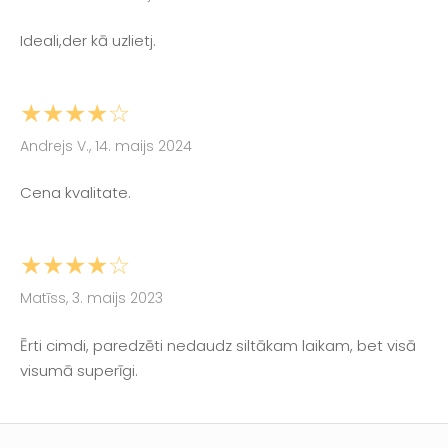
Ideali,der kā uzlietj.
★★★★☆
Andrejs V., 14. maijs 2024
Cena kvalitate.
★★★★☆
Matīss, 3. maijs 2023
Ērti cimdi, paredzēti nedaudz siltākam laikam, bet visā
visumā superīgi.