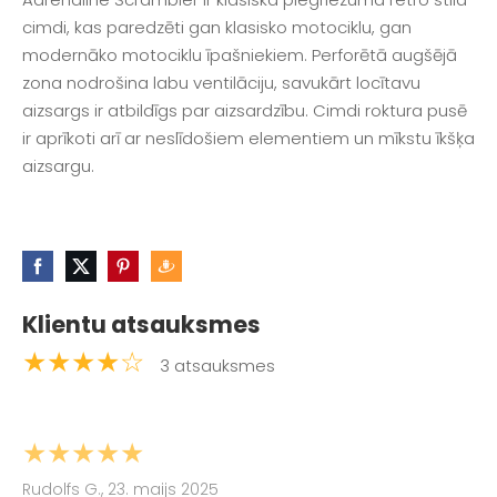
cimdi, kas paredzēti gan klasisko motociklu, gan
modernāko motociklu īpašniekiem. Perforētā augšējā
zona nodrošina labu ventilāciju, savukārt locītavu
aizsargs ir atbildīgs par aizsardzību. Cimdi roktura pusē
ir aprīkoti arī ar neslīdošiem elementiem un mīkstu īkšķa
aizsargu.
Klientu atsauksmes
★★★★☆
3 atsauksmes
★★★★★
Rudolfs G., 23. maijs 2025