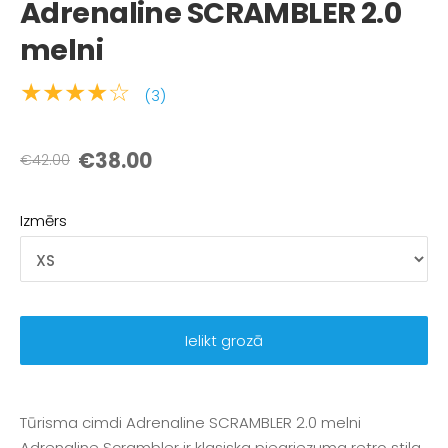
Adrenaline SCRAMBLER 2.0
melni
★★★★☆
(3)
€38.00
€42.00
Izmērs
Ielikt grozā
Tūrisma cimdi Adrenaline SCRAMBLER 2.0 melni
Adrenaline Scrambler ir klasiska piegriezuma retro stila