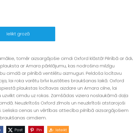
Ielikt grozā
amākie, tomēr aizsargājošie cimdi Oxford klāstā! Pilnībā ar ād
 plauksta ar Amara pārklājumu, kas nodrošina milzīgu
ību cimdā ar pilnībā ventilētu aizmuguri. Peldoša locītavu
ija, lai roka varētu brīvi kustēties braukšanas laikā. Oxford
 spiestā plaukstas locītavas aizdare un Amara cilne, lai
u uzvilkt cimdu uz rokas. Zamšādas viziera noslaukāmā daļa
 cimdā. Neuzkrītošs Oxford zīmols un neuzkrītoši atstarojoši
. Lieliska cenas un vērtības attiecība pilnībā aizsargājošiem
 braukšanas cimdiem.
e
Post
Pin
Ieteikt