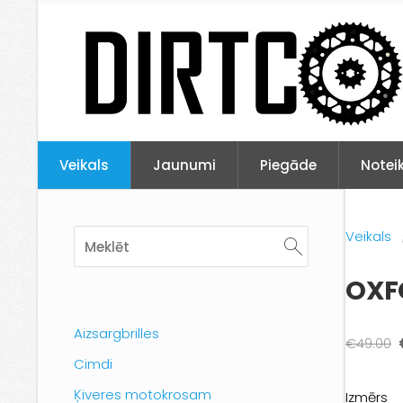
Veikals
Jaunumi
Piegāde
Notei
Veikals
OXFO
Aizsargbrilles
€49.00
Cimdi
Ķiveres motokrosam
Izmērs