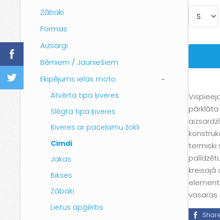
Zābaki
Formas
Aizsargi
Bērniem / Jauniešiem
Ekipējums ielas moto
›
Atvērta tipa ķiveres
Vispieej
pārklāta
Slēgta tipa ķiveres
aizsardz
Ķiveres ar paceļamu žokli
konstrukc
Cimdi
termiski
palīdzēt
Jakas
kreisajā
Bikses
elementi
Zābaki
vasaras
Lietus apģērbs
Shar