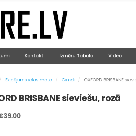
kumi
Kontakti
Izmēru Tabula
Video
Ekipējums ielas moto
Cimdi
OXFORD BRISBANE sievie
RD BRISBANE sieviešu, rozā
€39.00