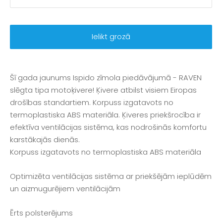
Ielikt grozā
Šī gada jaunums Ispido zīmola piedāvājumā - RAVEN
slēgta tipa motoķivere! Ķivere atbilst visiem Eiropas
drošības standartiem. Korpuss izgatavots no
termoplastiska ABS materiāla. Ķiveres priekšrocība ir
efektīva ventilācijas sistēma, kas nodrošinās komfortu
karstākajās dienās.
Korpuss izgatavots no termoplastiska ABS materiāla
Optimizēta ventilācijas sistēma ar priekšējām ieplūdēm
un aizmugurējiem ventilācijām
Ērts polsterējums