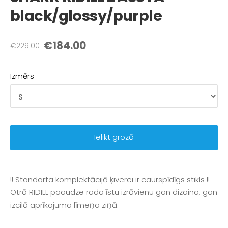
black/glossy/purple
€184.00
€229.00
Izmērs
Ielikt grozā
!! Standarta komplektācijā ķiverei ir caurspīdīgs stikls !!
Otrā RIDILL paaudze rada īstu izrāvienu gan dizaina, gan
izcilā aprīkojuma līmeņa ziņā.