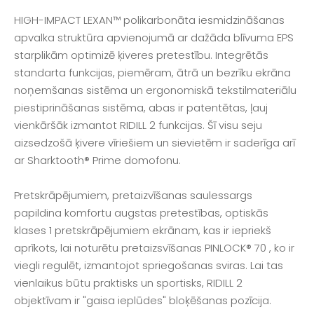
HIGH-IMPACT LEXAN™ polikarbonāta iesmidzināšanas
apvalka struktūra apvienojumā ar dažāda blīvuma EPS
starplikām optimizē ķiveres pretestību. Integrētās
standarta funkcijas, piemēram, ātrā un bezrīku ekrāna
noņemšanas sistēma un ergonomiskā tekstilmateriālu
piestiprināšanas sistēma, abas ir patentētas, ļauj
vienkāršāk izmantot RIDILL 2 funkcijas. Šī visu seju
aizsedzošā ķivere vīriešiem un sievietēm ir saderīga arī
ar Sharktooth® Prime domofonu.
Pretskrāpējumiem, pretaizvīšanas saulessargs
papildina komfortu augstas pretestības, optiskās
klases 1 pretskrāpējumiem ekrānam, kas ir iepriekš
aprīkots, lai noturētu pretaizsvīšanas PINLOCK® 70 , ko ir
viegli regulēt, izmantojot spriegošanas sviras. Lai tas
vienlaikus būtu praktisks un sportisks, RIDILL 2
objektīvam ir "gaisa ieplūdes" bloķēšanas pozīcija.