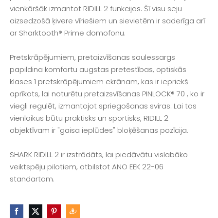
vienkāršāk izmantot RIDILL 2 funkcijas. Šī visu seju
aizsedzošā ķivere vīriešiem un sievietēm ir saderīga arī
ar Sharktooth® Prime domofonu.
Pretskrāpējumiem, pretaizvīšanas saulessargs
papildina komfortu augstas pretestības, optiskās
klases 1 pretskrāpējumiem ekrānam, kas ir iepriekš
aprīkots, lai noturētu pretaizsvīšanas PINLOCK® 70 , ko ir
viegli regulēt, izmantojot spriegošanas sviras. Lai tas
vienlaikus būtu praktisks un sportisks, RIDILL 2
objektīvam ir "gaisa ieplūdes" bloķēšanas pozīcija.
SHARK RIDILL 2 ir izstrādāts, lai piedāvātu vislabāko
veiktspēju pilotiem, atbilstot ANO EEK 22-06
standartam.