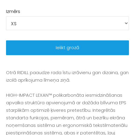
Izmērs
Ielikt grozā
Otrā RIDILL paaudze rada īstu izrāvienu gan dizaina, gan
izcilā aprīkojuma līmeņa ziņā.
HIGH-IMPACT LEXAN™ polikarbonāta iesmidzināšanas
apvalka struktūra apvienojumā ar dažāda blīvuma EPS
starplikām optimizē ķiveres pretestību. Integrētās
standarta funkcijas, piemēram, ātrā un bezrīku ekrāna
noņemšanas sistēma un ergonomiskā tekstilmateriālu
piestiprināšanas sistēma, abas ir patentētas, ļauj