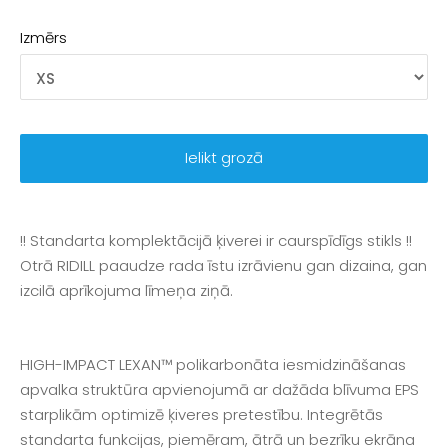
Izmērs
Ielikt grozā
!! Standarta komplektācijā ķiverei ir caurspīdīgs stikls !!
Otrā RIDILL paaudze rada īstu izrāvienu gan dizaina, gan
izcilā aprīkojuma līmeņa ziņā.
HIGH-IMPACT LEXAN™ polikarbonāta iesmidzināšanas
apvalka struktūra apvienojumā ar dažāda blīvuma EPS
starplikām optimizē ķiveres pretestību. Integrētās
standarta funkcijas, piemēram, ātrā un bezrīku ekrāna