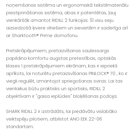
noņemšanas sistēma un ergonomiskā tekstilmateriālu
piestiprināšanas sistēma, abas ir patentētas, ļauj
vienkāršāk izmantot RIDILL 2 funkcijas. Šī visu seju
aizsedzošā ķivere vīriešiem un sievietēm ir saderīga arī
ar Sharktooth® Prime domofonu.
Pretskrāpējumiem, pretaizvīšanas saulessargs
papildina komfortu augstas pretestības, optiskās
klases 1 pretskrāpējumiem ekrānam, kas ir iepriekš
aprīkots, lai noturētu pretaizsvīšanas PINLOCK® 70 , ko ir
viegli regulēt, izmantojot spriegošanas sviras. Lai tas
vienlaikus būtu praktisks un sportisks, RIDILL 2
objektīvam ir "gaisa ieplūdes" bloķēšanas pozīcija.
SHARK RIDILL 2 ir izstrādāts, lai piedāvātu vislabāko
veiktspēju pilotiem, atbilstot ANO EEK 22-06
standartam.