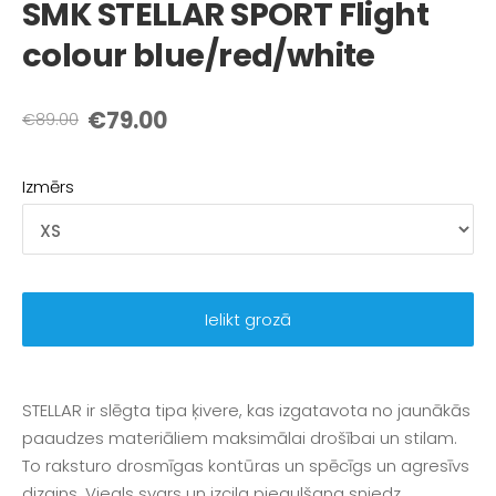
SMK STELLAR SPORT Flight
colour blue/red/white
€79.00
€89.00
Izmērs
Ielikt grozā
STELLAR ir slēgta tipa ķivere, kas izgatavota no jaunākās
paaudzes materiāliem maksimālai drošībai un stilam.
To raksturo drosmīgas kontūras un spēcīgs un agresīvs
dizains. Viegls svars un izcila piegulšana sniedz