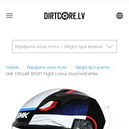
Ekipējums ielas moto > Slēgta tipa ķiveres
Veikals
Ekipējums ielas moto
Slēgta tipa ķiveres
SMK STELLAR SPORT Flight colour blue/red/white