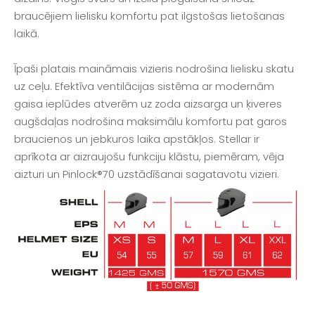
braucējiem lielisku komfortu pat ilgstošas lietošanas
laikā.
Īpaši platais maināmais vizieris nodrošina lielisku skatu
uz ceļu. Efektīva ventilācijas sistēma ar modernām
gaisa ieplūdes atverēm uz zoda aizsarga un ķiveres
augšdaļas nodrošina maksimālu komfortu pat garos
braucienos un jebkuros laika apstākļos. Stellar ir
aprīkota ar aizraujošu funkciju klāstu, piemēram, vēja
aizturi un Pinlock®70 uzstādīšanai sagatavotu vizieri.