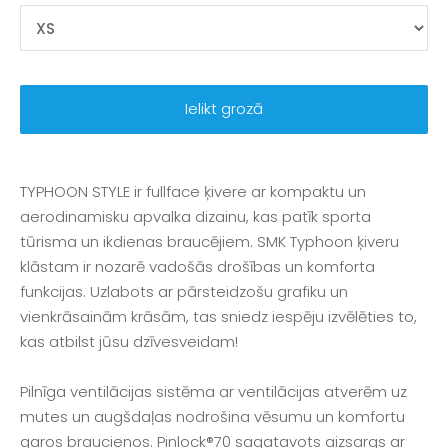
Ielikt grozā
TYPHOON STYLE ir fullface ķivere ar kompaktu un
aerodinamisku apvalka dizainu, kas patīk sporta
tūrisma un ikdienas braucējiem. SMK Typhoon ķiveru
klāstam ir nozarē vadošās drošības un komforta
funkcijas. Uzlabots ar pārsteidzošu grafiku un
vienkrāsainām krāsām, tas sniedz iespēju izvēlēties to,
kas atbilst jūsu dzīvesveidam!
Pilnīga ventilācijas sistēma ar ventilācijas atverēm uz
mutes un augšdaļas nodrošina vēsumu un komfortu
garos braucienos. Pinlock®70 sagatavots aizsargs ar