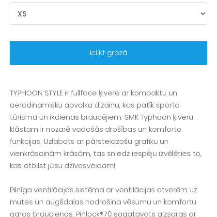
Ielikt grozā
TYPHOON STYLE ir fullface ķivere ar kompaktu un
aerodinamisku apvalka dizainu, kas patīk sporta
tūrisma un ikdienas braucējiem. SMK Typhoon ķiveru
klāstam ir nozarē vadošās drošības un komforta
funkcijas. Uzlabots ar pārsteidzošu grafiku un
vienkrāsainām krāsām, tas sniedz iespēju izvēlēties to,
kas atbilst jūsu dzīvesveidam!
Pilnīga ventilācijas sistēma ar ventilācijas atverēm uz
mutes un augšdaļas nodrošina vēsumu un komfortu
garos braucienos. Pinlock®70 sagatavots aizsargs ar