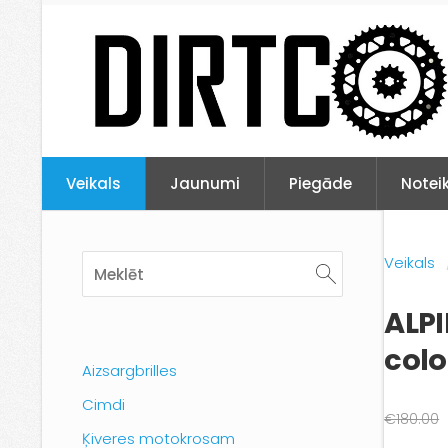
Veikals
Jaunumi
Piegāde
Notei
Veikals
ALP
colo
Aizsargbrilles
Cimdi
€180.00
Ķiveres motokrosam